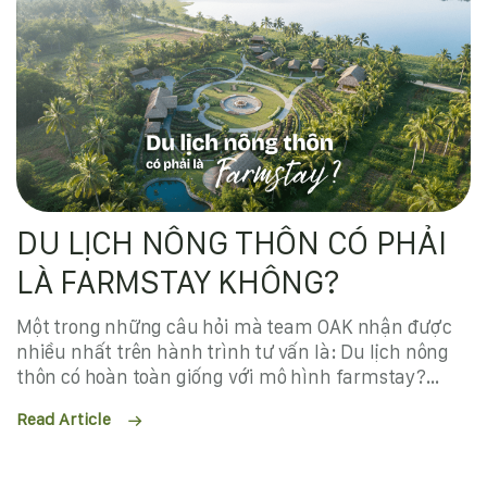
DU LỊCH NÔNG THÔN CÓ PHẢI
LÀ FARMSTAY KHÔNG?
Một trong những câu hỏi mà team OAK nhận được
nhiều nhất trên hành trình tư vấn là: Du lịch nông
thôn có hoàn toàn giống với mô hình farmstay?
Chào các bác chủ đầu tư và các bạn đang ấp ủ giấc
Read Article
mơ bỏ phố về quê! Đứng trước những vùng đất
nguyên sơ rộng lớn, chắc hẳn nhiều người vẫn đang
loay hoay định vị hướng đi cho dự án của mình.