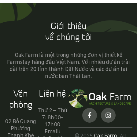
Ngay bây giờ hãy khoác ba lô lên và cùng chúng
mình đi tìm lời giải đáp chân thực nhất. Hãy để OAK
dẫn lối các bạn khám phá bản chất của từng mô
hình nhé!
Giới thiệu
về chúng tôi
Oak Farm là một trong những đơn vị thiết kế
Farmstay hàng đầu Việt Nam. Với nhiều dự án trải
dài trên 20 tỉnh thành Đất Nước và các dự án tại
nước bạn Thái Lan.
Văn
Liên hệ
phòng
Thứ 2 – Thứ
7: 8h00-
02 Đỗ Quang
17h00
Phường
Email:
Thanh Khê
© 2025
Oak Farm
.
All