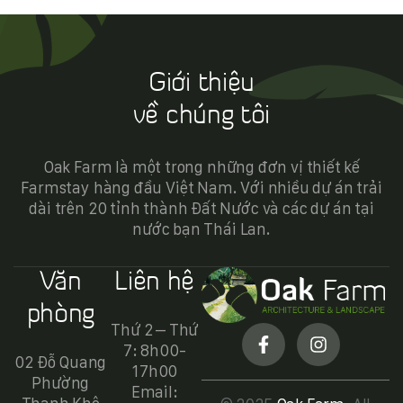
khám phá hành trình kiến tạo nên một công trình
“cực phẩm” bắt đầu từ những bước chân đầu tiên
như thế nào nhé!
Giới thiệu
về chúng tôi
Oak Farm là một trong những đơn vị thiết kế
Farmstay hàng đầu Việt Nam. Với nhiều dự án trải
dài trên 20 tỉnh thành Đất Nước và các dự án tại
nước bạn Thái Lan.
Văn
Liên hệ
phòng
Thứ 2 – Thứ
7: 8h00-
02 Đỗ Quang
17h00
Phường
Email: