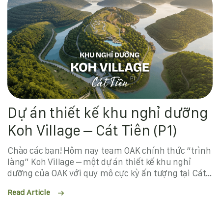
một diện mạo mới đã ra đời. Hôm nay, team OAK vô
cùng háo hức giới thiệu phối cảnh tổng thể. Mời các
bác cùng thưởng thức câu chuyện kiến tạo của
chúng mình!
Dự án thiết kế khu nghỉ dưỡng
Koh Village – Cát Tiên (P1)
Chào các bạn! Hôm nay team OAK chính thức “trình
làng” Koh Village – một dự án thiết kế khu nghỉ
dưỡng của OAK với quy mô cực kỳ ấn tượng tại Cát
Tiên cũ nay thuộc huyện Đạ Huoai tỉnh Lâm Đồng.
Read Article
Trong Phần 1 này, mời các bác cùng “nếm mật nằm
gai” với tụi mình qua giai đoạn cốt lõi nhất: Khảo sát
thực tế và lên ý tưởng quy hoạch mặt bằng. Cùng