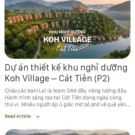
Dự án thiết kế khu nghỉ dưỡng
Koh Village – Cát Tiên (P2)
Chào các bạn! Lại là team OAK đầy năng lượng đây.
Hành trình sáng tạo tại Cát Tiên đang ngày càng
thú vị. Nhiều người ấp ủ giấc mơ bỏ phố về quê yên
bình. Hiểu được điều đó, chúng mình dồn tâm huyết
Read Article
vào dự án này. Đây là một dự án thiết kế khu nghỉ
dưỡng đầy tự hào. Ở phần trước, team đã vất vả
khảo sát địa hình dốc. Sau khi quy hoạch mặt bằng,