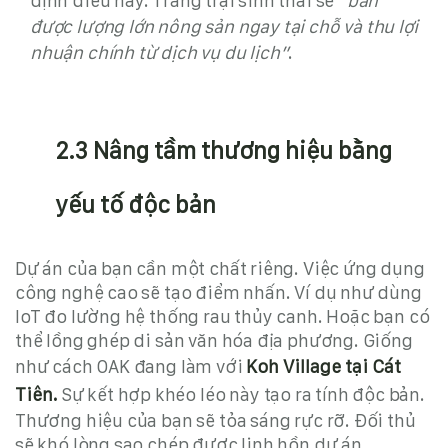
định điều này. Trang trại sinh thái sẽ
“bán
được lượng lớn nông sản ngay tại chỗ và thu lợi
nhuận chính từ dịch vụ du lịch”
.
2.3 Nâng tầm thương hiệu bằng
yếu tố độc bản
Dự án của bạn cần một chất riêng. Việc ứng dụng
công nghệ cao sẽ tạo điểm nhấn. Ví dụ như dùng
IoT đo lường hệ thống rau thủy canh. Hoặc bạn có
thể lồng ghép di sản văn hóa địa phương. Giống
như cách OAK đang làm với
Koh Village tại Cát
Tiên.
Sự kết hợp khéo léo này tạo ra tính độc bản.
Thương hiệu của bạn sẽ tỏa sáng rực rỡ. Đối thủ
sẽ khó lòng sao chép được linh hồn dự án.