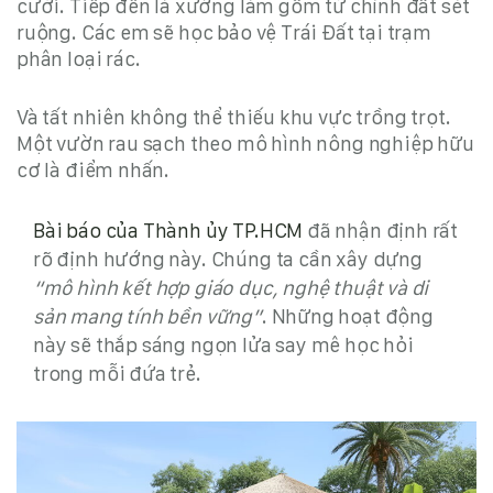
cười. Tiếp đến là xưởng làm gốm từ chính đất sét
ruộng. Các em sẽ học bảo vệ Trái Đất tại trạm
phân loại rác.
Và tất nhiên không thể thiếu khu vực trồng trọt.
Một vườn rau sạch theo
mô hình nông nghiệp hữu
cơ
là điểm nhấn.
Bài báo của Thành ủy TP.HCM
đã nhận định rất
rõ định hướng này. Chúng ta cần xây dựng
“mô hình kết hợp giáo dục, nghệ thuật và di
sản mang tính bền vững”
. Những hoạt động
này sẽ thắp sáng ngọn lửa say mê học hỏi
trong mỗi đứa trẻ.