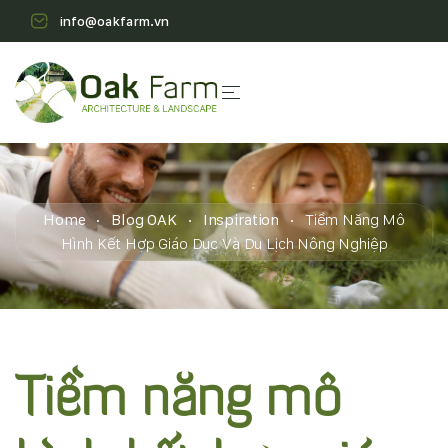
info@oakfarm.vn
Home
Blog OAK
Inspiration
Tiềm Năng Mô
Hình Kết Hợp Giáo Dục Và Du Lịch Nông Nghiệp
Tiềm năng mô