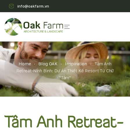
info@oakfarm.vn
Home
Blog OAK
Inspiration
Tâm Anh
Retreat-Ninh Bình: Dự Án Thiết Kế Resort Từ Chữ
“Tâm”
Tâm Anh Retreat-